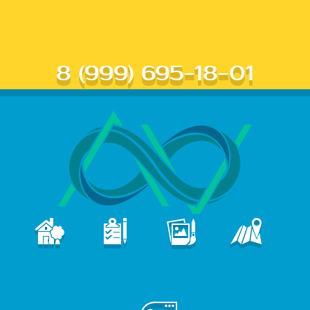
8 (999) 695-18-01
В
ПОРТФОЛИО
КОНТАКТЫ
ГЛАВНАЯ
УСЛУГИ
е
б