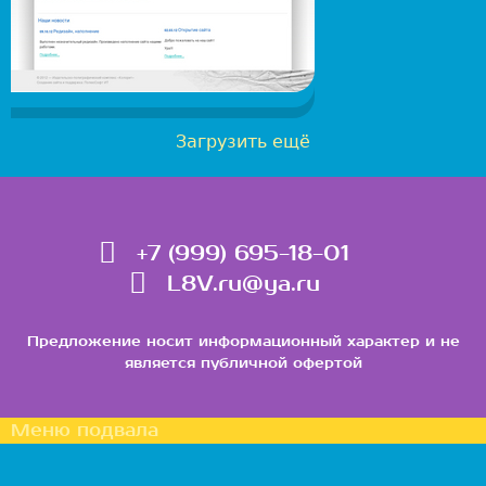
Загрузить ещё
+7 (999) 695-18-01
L8V.ru@ya.ru
Предложение носит информационный характер и не
является публичной офертой
Меню подвала