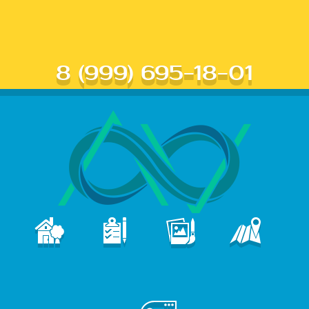
8 (999) 695-18-01
В
ПОРТФОЛИО
КОНТАКТЫ
ГЛАВНАЯ
УСЛУГИ
е
б