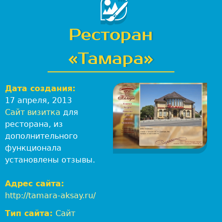
-
с
т
Ресторан
у
д
«Тамара»
и
я
Л
Дата создания:
е
17 апреля, 2013
в
Сайт визитка
для
:
ресторана, из
В
дополнительного
е
функционала
б
установлены отзывы.
-
р
Адрес сайта:
а
http://tamara-aksay.ru/
з
Тип сайта:
Сайт
р