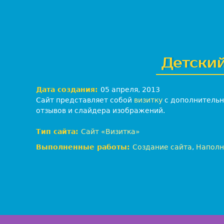
е
б
-
с
т
у
Детски
д
и
я
Дата создания:
05 апреля, 2013
Л
Сайт представляет собой
визитку
с дополнительн
е
отзывов и слайдера изображений.
в
:
Тип сайта:
Сайт «Визитка»
В
Выполненные работы:
Создание сайта
,
Наполн
е
б
-
р
а
з
р
а