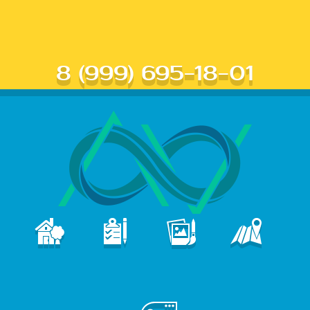
8 (999) 695-18-01
В
ПОРТФОЛИО
КОНТАКТЫ
ГЛАВНАЯ
УСЛУГИ
е
б