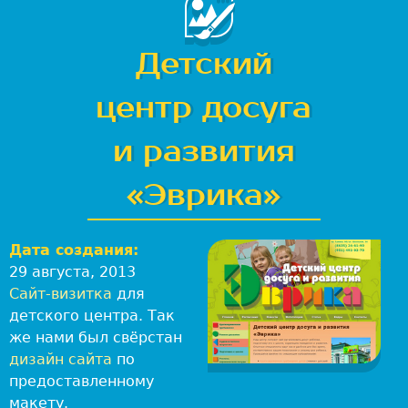
-
с
т
Детский
у
д
центр досуга
и
я
и развития
Л
е
«Эврика»
в
:
В
Дата создания:
е
29 августа, 2013
б
Сайт-визитка
для
-
детского центра. Так
р
же нами был свёрстан
а
дизайн сайта
по
з
предоставленному
р
макету.