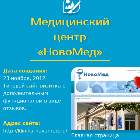
-
с
т
Медицинский
у
д
центр
и
я
«НовоМед»
Л
е
в
Дата создания:
:
23 ноября, 2012
В
Типовой
сайт-визитка
с
е
дополнительным
б
функционалом в виде
-
отзывов.
р
а
Адрес сайта:
з
http://klinika-novomed.ru/
Главная страница
р