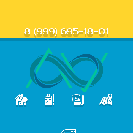
8 (999) 695-18-01
В
ПОРТФОЛИО
КОНТАКТЫ
ГЛАВНАЯ
УСЛУГИ
е
б