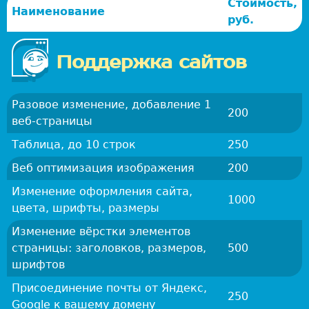
Стоимость,
а
Наименование
руб.
б
о
т
Поддержка сайтов
к
а
Разовое изменение, добавление 1
и
200
веб-страницы
д
и
Таблица, до 10 строк
250
з
Веб оптимизация изображения
200
а
й
Изменение оформления сайта,
1000
н
цвета, шрифты, размеры
в
Изменение вёрстки элементов
г
страницы: заголовков, размеров,
500
о
шрифтов
р
Присоединение почты от Яндекс,
о
250
Google к вашему домену
д