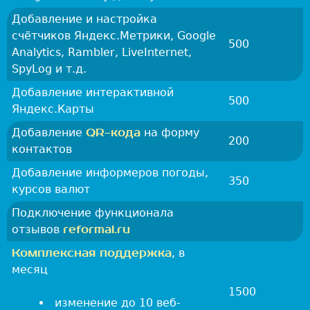
а
Добавление и настройка
х
счётчиков Яндекс.Метрики, Google
500
Р
Analytics, Rambler, LiveInternet,
о
SpyLog и т.д.
с
Добавление интерактивной
т
500
Яндекс.Карты
о
в
Добавление
QR-кода
на форму
200
-
контактов
н
Добавление информеров погоды,
а
350
курсов валют
-
Подключение функционала
Д
отзывов
reformal.ru
о
н
Комплексная поддержка
, в
у
месяц
,
1500
Н
изменение до 10 веб-