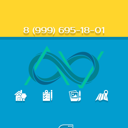
8 (999) 695-18-01
В
ПОРТФОЛИО
КОНТАКТЫ
ГЛАВНАЯ
УСЛУГИ
е
б