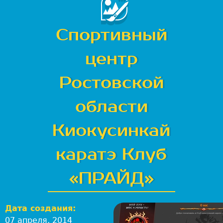
-
с
т
Спортивный
у
д
центр
и
я
Ростовской
Л
е
области
в
:
Киокусинкай
В
е
каратэ Клуб
б
-
«ПРАЙД»
р
а
з
Дата создания:
р
07 апреля, 2014