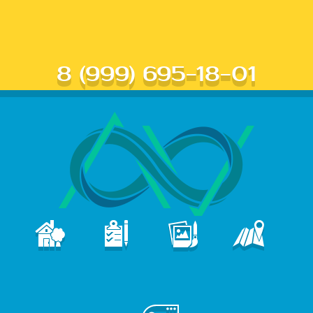
8 (999) 695-18-01
В
ПОРТФОЛИО
КОНТАКТЫ
ГЛАВНАЯ
УСЛУГИ
е
б