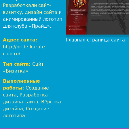
а
Разработкали сайт-
б
визитку
,
дизайн сайта
и
о
анимированный логотип
т
для клуба «Прайд».
к
а
Адрес сайта:
Главная страница сайта
и
http://pride-karate-
д
club.ru/
и
Тип сайта:
Сайт
з
«Визитка»
а
й
Выполненные
н
работы:
Создание
в
сайта
,
Разработка
г
дизайна сайта
,
Вёрстка
о
дизайна
,
Создание
р
логотипа
о
д