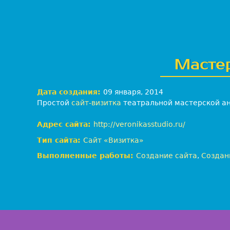
е
б
-
с
т
у
Мастер
д
и
я
Дата создания:
09 января, 2014
Л
Простой
сайт-визитка
театральной мастерской ан
е
в
Адрес сайта:
http://veronikasstudio.ru/
:
Тип сайта:
Сайт «Визитка»
В
е
Выполненные работы:
Создание сайта
,
Создан
б
-
р
а
з
р
а