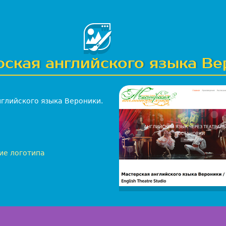
ПОРТФОЛИО
КОНТАКТЫ
ГЛАВНАЯ
УСЛУГИ
ская английского языка В
глийского языка Вероники.
ие логотипа