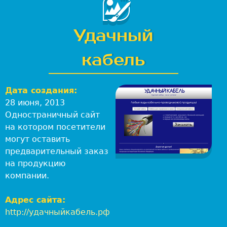
-
с
т
Удачный
у
д
кабель
и
я
Л
Дата создания:
е
28 июня, 2013
в
Одностраничный сайт
:
на котором посетители
В
могут оставить
е
предварительный заказ
б
на продукцию
-
компании.
р
а
Адрес сайта:
з
http://удачныйкабель.рф
р