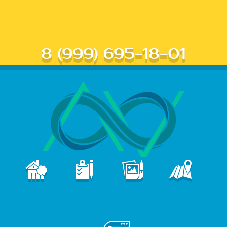
8 (999) 695-18-01
В
ПОРТФОЛИО
КОНТАКТЫ
ГЛАВНАЯ
УСЛУГИ
е
б