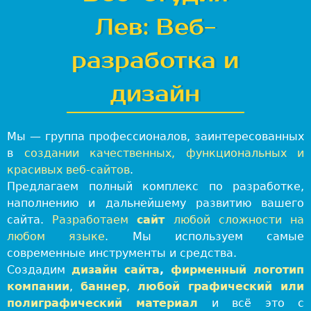
-
с
Лев: Веб-
т
у
разработка и
д
и
дизайн
я
Л
Мы — группа профессионалов, заинтересованных
е
в
создании качественных, функциональных и
в
красивых веб-сайтов
.
:
Предлагаем полный комплекс по разработке,
В
наполнению и дальнейшему развитию вашего
е
сайта.
Разработаем
сайт
любой сложности на
б
любом языке
. Мы используем самые
-
современные инструменты и средства.
р
Создадим
дизайн сайта
,
фирменный логотип
а
компании
,
баннер
,
любой графический или
з
полиграфический материал
и всё это с
р