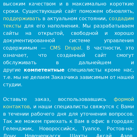
высоким качеством и в максимально короткие
а
сроки. Существующий сайт поможем обновлять,
б
поддерживать
в актуальном состоянии,
создадим
о
тексты
для его наполнения. Мы разрабатываем
т
сайты на открытой, свободной и хорошо
к
документированной системе управления
а
содержимым —
CMS Drupal
. В частности, это
и
означает, что созданный сайт смогут
д
обслуживать в дальнейшем и
и
другие
компетентные
специалисты кроме нас,
з
т.е. мы не делаем Заказчика зависимым от нашей
а
студии.
й
н
Оставьте заказ, воспользовавшись
формой
в
контактов
, и наши специалисты свяжутся с Вами
г
в течении рабочего дня для уточнения вопросов.
о
Так же можем приехать к Вам в офис в городах:
р
Геленджик, Новороссийск, Туапсе, Ростов-на-
о
Дону, Новочеркасск, Шахты, Аксай, Азов,
д