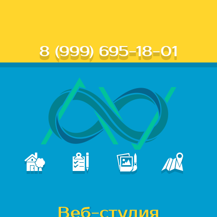
8 (999) 695-18-01
В
ПОРТФОЛИО
КОНТАКТЫ
ГЛАВНАЯ
УСЛУГИ
е
б
Веб-студия