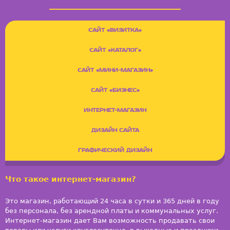
К
р
САЙТ «ВИЗИТКА»
а
с
САЙТ «КАТАЛОГ»
н
о
САЙТ «МИНИ-МАГАЗИН»
д
САЙТ «БИЗНЕС»
а
р
ИНТЕРНЕТ-МАГАЗИН
(АКТИВНАЯ ВКЛАДКА)
ДИЗАЙН САЙТА
ГРАФИЧЕСКИЙ ДИЗАЙН
Что такое интернет-магазин?
Это магазин, работающий 24 часа в сутки и 365 дней в году
без персонала, без арендной платы и коммунальных услуг.
Интернет-магазин дает Вам возможность продавать свои